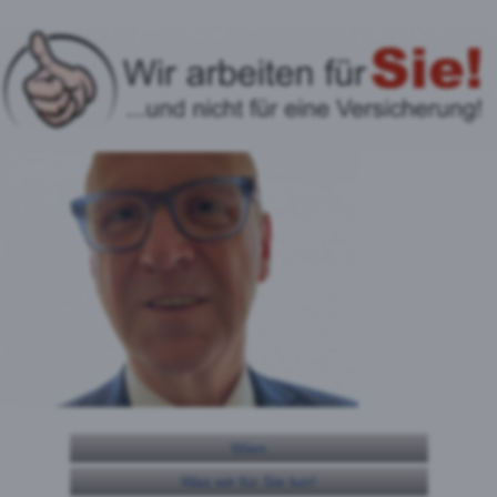
Wien
Was wir für Sie tun!