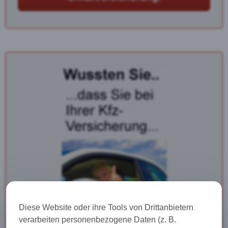
Diese Website oder ihre Tools von Drittanbietern
verarbeiten personenbezogene Daten (z. B.