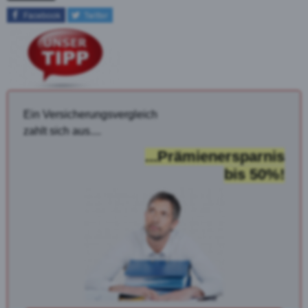
Facebook
Twitter
Ein Versicherungsvergleich
zahlt sich aus....
...Prämienersparnis
bis 50%!