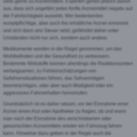
viele gerne zu Arzneimitteln. Experten gehen jedoch davon
aus, dass sich ungefähr jedes fünfte Arzneimittel negativ auf
die Fahrtüchtigkeit auswirkt. Wer bedenkenlos
rezeptpflichtige, aber auch frei erhältliche Arznei einnimmt
und sich dann ans Steuer setzt, gefährdet daher unter
Umständen nicht nur sich, sondern auch andere.
Medikamente werden in der Regel genommen, um das
Wohlbefinden und die Gesundheit zu verbessern.
Bestimmte Wirkstoffe können allerdings die Reaktionszeiten
verlangsamen, zu Fehleinschätzungen von
Gefahrensituationen führen, das Sehvermögen
beeinträchtigen, oder aber auch Müdigkeit oder ein
aggressives Fahrverhalten hervorrufen.
Grundsätzlich ist es daher ratsam, vor der Einnahme einer
Arznei einen Arzt oder Apotheker zu fragen, ob und wann
man nach der Einnahme des verschriebenen oder
gewünschten Arzneimittels wieder ein Fahrzeug fahren
kann. Hinweise dazu geben in der Regel auch die