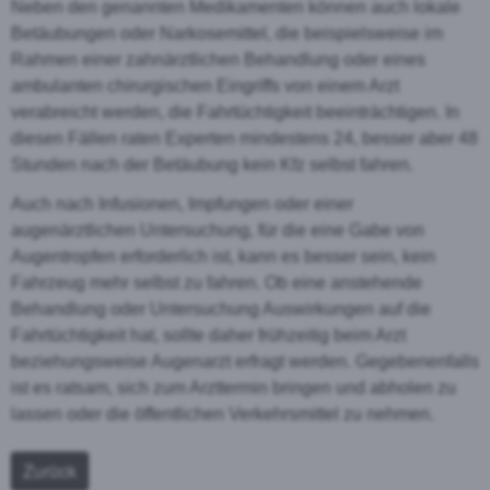
Neben den genannten Medikamenten können auch lokale
Betäubungen oder Narkosemittel, die beispielsweise im
Rahmen einer zahnärztlichen Behandlung oder eines
ambulanten chirurgischen Eingriffs von einem Arzt
verabreicht werden, die Fahrtüchtigkeit beeinträchtigen. In
diesen Fällen raten Experten mindestens 24, besser aber 48
Stunden nach der Betäubung kein Kfz selbst fahren.
Auch nach Infusionen, Impfungen oder einer
augenärztlichen Untersuchung, für die eine Gabe von
Augentropfen erforderlich ist, kann es besser sein, kein
Fahrzeug mehr selbst zu fahren. Ob eine anstehende
Behandlung oder Untersuchung Auswirkungen auf die
Fahrtüchtigkeit hat, sollte daher frühzeitig beim Arzt
beziehungsweise Augenarzt erfragt werden. Gegebenenfalls
ist es ratsam, sich zum Arzttermin bringen und abholen zu
lassen oder die öffentlichen Verkehrsmittel zu nehmen.
Zurück