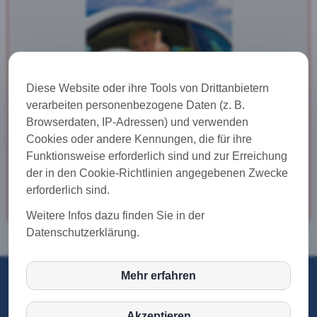
Diese Website oder ihre Tools von Drittanbietern
verarbeiten personenbezogene Daten (z. B.
Browserdaten, IP-Adressen) und verwenden
Cookies oder andere Kennungen, die für ihre
Funktionsweise erforderlich sind und zur Erreichung
der in den Cookie-Richtlinien angegebenen Zwecke
Hier geht es zur Lösung!
erforderlich sind.
Weitere Infos dazu finden Sie in der
Datenschutzerklärung.
Mehr erfahren
inCMS
Vermögensberatung Alles in einer Hand
Kirchebner & Vehzely OG
Akzeptieren
Home
I
Impressum
I
Datenschutz