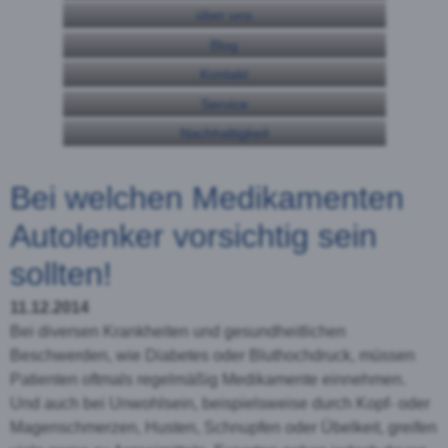
über uns
Blog
Kontakt
Service
Nachhaltigkeit
Bei welchen Medikamenten
Autolenker vorsichtig sein
sollten!
11.12.2014
Bei diversen Krankheiten und gesundheitlichen
Beschwerden, wie Diabetes oder Bluthochdruck, müssen
Patienten oftmals regelmäßig Medikamente einnehmen.
Und auch bei Unwohlsein, beispielsweise durch Kopf- oder
Magenschmerzen, Husten, Schnupfen oder Übelkeit, greifen