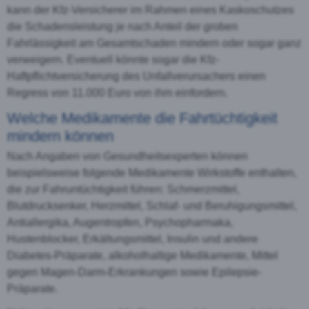
kann der Kfz-Versicherer im Rahmen eines Kaskoschutzes
die Schadensleistung je nach Anteil der groben
Fahrlässigkeit am Gesamtschaden mindern oder sogar ganz
verweigern. Eventuell könnte sogar die Kfz-
Haftpflichtversicherung des Unfallverursachers einen
Regress von 11.000 Euro von ihm einfordern.
Welche Medikamente die Fahrtüchtigkeit
mindern können
Nach Angaben von Gesundheitsexperten können
beispielsweise folgende Medikamente Wirkstoffe enthalten,
die zur Fahruntüchtigkeit führen: Schmerzmittel,
Blutdrucksenker, Herzmittel, Schlaf- und Beruhigungsmittel,
Antiallergika, Augentropfen, Psychopharmaka,
Hustenblocker, Erkältungsmittel, Insulin und andere
Diabetes-Präparate, alkoholhaltige Medikamente, Mittel
gegen Magen-Darm-Erkrankungen sowie Epilepsie-
Präparate.