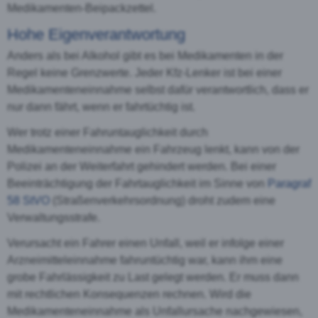
Medikamenten-Beipackzettel.
Hohe Eigenverantwortung
Anders als bei Alkohol gibt es bei Medikamenten in der
Regel keine Grenzwerte. Jeder Kfz-Lenker ist bei einer
Medikamenteneinnahme selbst dafür verantwortlich, dass er
nur dann fährt, wenn er fahrtüchtig ist.
Wer trotz einer Fahruntauglichkeit durch
Medikamenteneinnahme ein Fahrzeug lenkt, kann von der
Polizei an der Weiterfahrt gehindert werden. Bei einer
Beeinträchtigung der Fahrtauglichkeit im Sinne von
Paragraf
58 StVO
(Straßenverkehrsordnung) droht zudem eine
Verwaltungsstrafe.
Verursacht ein Fahrer einen Unfall, weil er infolge einer
Arzneimitteleinnahme fahruntüchtig war, kann ihm eine
grobe Fahrlässigkeit zu Last gelegt werden. Er muss dann
mit rechtlichen Konsequenzen rechnen. Wird die
Medikamenteneinnahme als Unfallursache nachgewiesen,