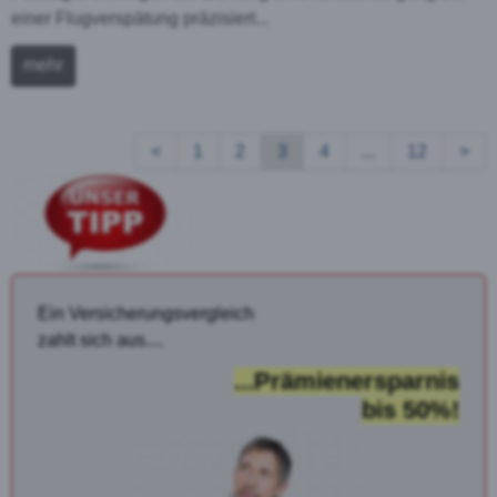
einer Flugverspätung präzisiert...
mehr
<
1
2
3
4
...
12
>
Ein Versicherungsvergleich
zahlt sich aus....
...Prämienersparnis
bis 50%!