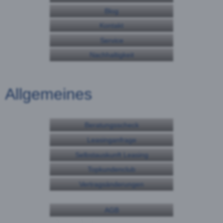
Blog
Kontakt
Service
Nachhaltigkeit
Allgemeines
Beratungsscheck
Leasinganfrage
Selbstauskunft Leasing
Topkundenclub
Vertragsänderungen
AGB